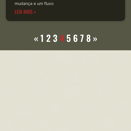
mudança e um fluxo
LEIA MAIS »
«
1
2
3
4
5
6
7
8
»