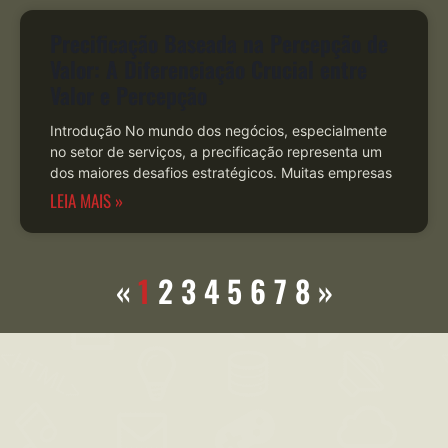
Precificação Baseada na Percepção de
Valor: A Diferenciação Crucial entre
Valor e Percepção
Introdução No mundo dos negócios, especialmente
no setor de serviços, a precificação representa um
dos maiores desafios estratégicos. Muitas empresas
LEIA MAIS »
«
1
2
3
4
5
6
7
8
»