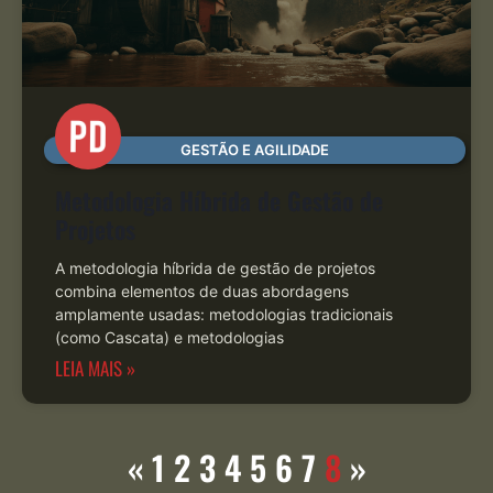
GESTÃO E AGILIDADE
Metodologia Híbrida de Gestão de
Projetos
A metodologia híbrida de gestão de projetos
combina elementos de duas abordagens
amplamente usadas: metodologias tradicionais
(como Cascata) e metodologias
LEIA MAIS »
«
1
2
3
4
5
6
7
8
»