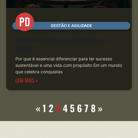
GESTÃO E AGILIDADE
Ambição de Crescer x Ganância de
Ganhar
Por que é essencial diferenciar para ter sucesso
sustentável e uma vida com propósito Em um mundo
que celebra conquistas
LEIA MAIS »
«
1
2
3
4
5
6
7
8
»