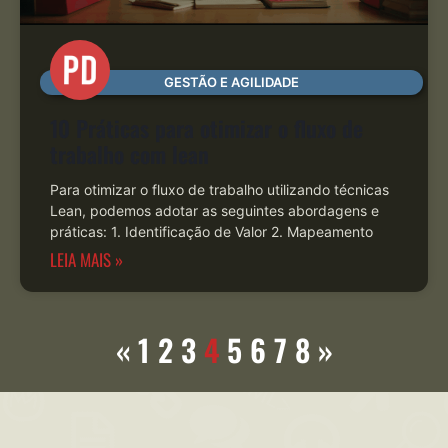
GESTÃO E AGILIDADE
10 Práticas para otimizar o fluxo de
trabalho com lean
Para otimizar o fluxo de trabalho utilizando técnicas
Lean, podemos adotar as seguintes abordagens e
práticas: 1. Identificação de Valor 2. Mapeamento
LEIA MAIS »
«
1
2
3
4
5
6
7
8
»