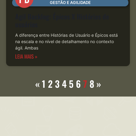
GESTÃO E AGILIDADE
Agil Backlog: Épicos X Histórias de
usuários
A diferença entre Histórias de Usuário e Épicos está
na escala e no nível de detalhamento no contexto
ágil. Ambas
LEIA MAIS »
«
1
2
3
4
5
6
7
8
»