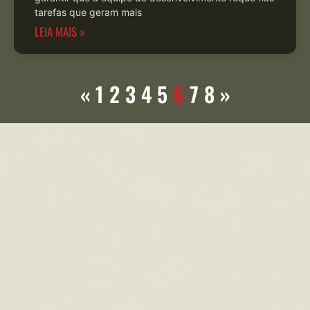
tarefas que geram mais
LEIA MAIS »
«
1
2
3
4
5
6
7
8
»