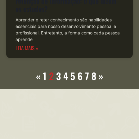
retenção de informação: o que dizem
os estudos?
Aprender e reter conhecimento são habilidades
essenciais para nosso desenvolvimento pessoal e
profissional. Entretanto, a forma como cada pessoa
aprende
LEIA MAIS »
«
1
2
3
4
5
6
7
8
»