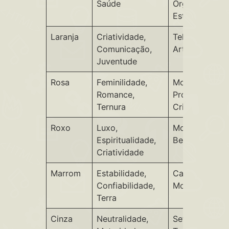
Saúde
Orgânicos, B
Estar
Laranja
Criatividade,
Telecomunica
Comunicação,
Arte, Marcaçõ
Juventude
Rosa
Feminilidade,
Moda, Beleza,
Romance,
Produtos para
Ternura
Crianças
Roxo
Luxo,
Moda de Luxo
Espiritualidade,
Bem-Estar, Ar
Criatividade
Marrom
Estabilidade,
Café, Arquitet
Confiabilidade,
Mobília
Terra
Cinza
Neutralidade,
Setor Corpora