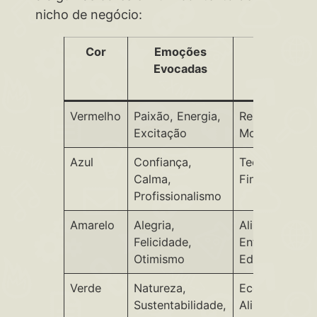
nicho de negócio:
Cor
Emoções
Exemplos 
Evocadas
Nichos d
Negócio
Vermelho
Paixão, Energia,
Restaurantes,
Excitação
Moda, Varejo
Azul
Confiança,
Tecnologia, S
Calma,
Finanças
Profissionalismo
Amarelo
Alegria,
Alimentação,
Felicidade,
Entreteniment
Otimismo
Educação
Verde
Natureza,
Ecologia,
Sustentabilidade,
Alimentos