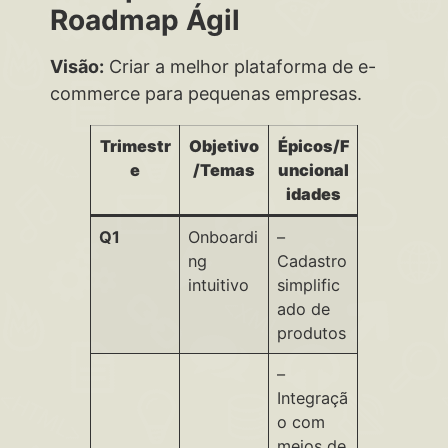
Roadmap Ágil
Visão:
Criar a melhor plataforma de e-
commerce para pequenas empresas.
Trimestr
Objetivo
Épicos/F
e
/Temas
uncional
idades
Q1
Onboardi
–
ng
Cadastro
intuitivo
simplific
ado de
produtos
–
Integraçã
o com
meios de