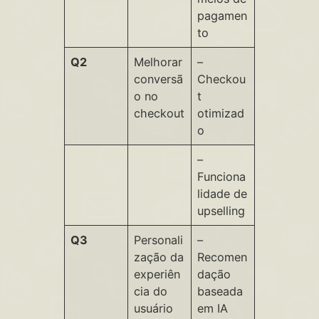
pagamen
to
Q2
Melhorar
–
conversã
Checkou
o no
t
checkout
otimizad
o
–
Funciona
lidade de
upselling
Q3
Personali
–
zação da
Recomen
experiên
dação
cia do
baseada
usuário
em IA