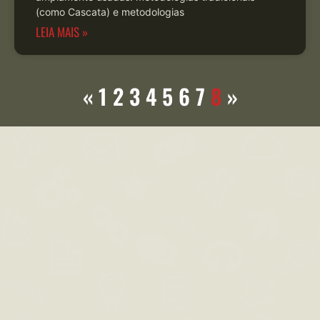
(como Cascata) e metodologias
LEIA MAIS »
«
1
2
3
4
5
6
7
8
»