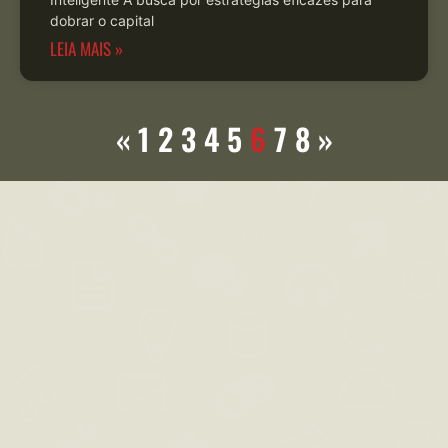
dobrar o capital
LEIA MAIS »
«
1
2
3
4
5
6
7
8
»