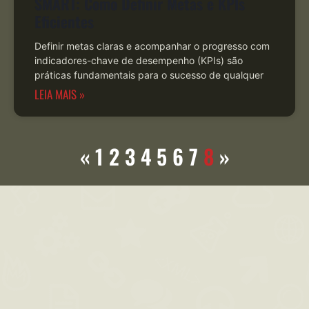
SMART: Como Definir Metas e KPIs
Eficientes
Definir metas claras e acompanhar o progresso com
indicadores-chave de desempenho (KPIs) são
práticas fundamentais para o sucesso de qualquer
LEIA MAIS »
«
1
2
3
4
5
6
7
8
»