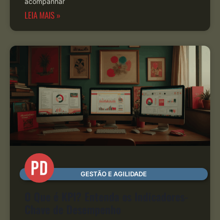
acompanhar
LEIA MAIS »
GESTÃO E AGILIDADE
O Que é KPI? Entenda os Indicadores-
Chave de Desempenho