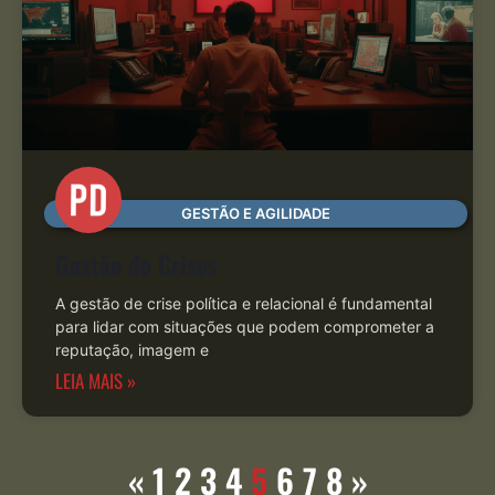
GESTÃO E AGILIDADE
Gestão de Crises
A gestão de crise política e relacional é fundamental
para lidar com situações que podem comprometer a
reputação, imagem e
LEIA MAIS »
«
1
2
3
4
5
6
7
8
»