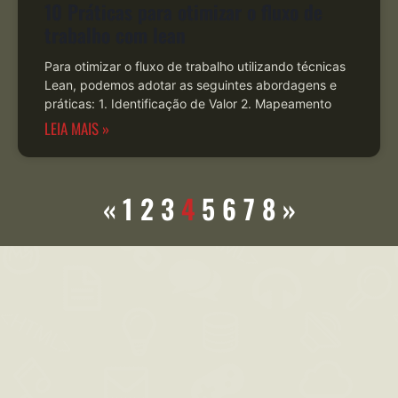
10 Práticas para otimizar o fluxo de
trabalho com lean
Para otimizar o fluxo de trabalho utilizando técnicas
Lean, podemos adotar as seguintes abordagens e
práticas: 1. Identificação de Valor 2. Mapeamento
LEIA MAIS »
«
1
2
3
4
5
6
7
8
»