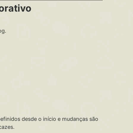
orativo
og.
efinidos desde o início e mudanças são
cazes.