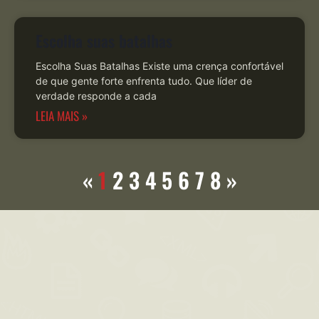
Escolha suas batalhas
Escolha Suas Batalhas Existe uma crença confortável
de que gente forte enfrenta tudo. Que líder de
verdade responde a cada
LEIA MAIS »
«
1
2
3
4
5
6
7
8
»