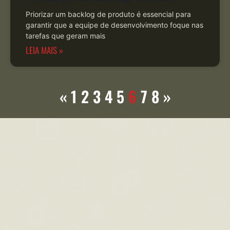
Priorizar um backlog de produto é essencial para
garantir que a equipe de desenvolvimento foque nas
tarefas que geram mais
LEIA MAIS »
«
1
2
3
4
5
6
7
8
»