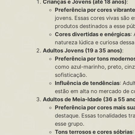
Crianças e Jovens (até 18 anos)
:
Preferência por cores vibrant
jovens. Essas cores vivas são
produtos destinados a esse púb
Cores divertidas e enérgicas
:
natureza lúdica e curiosa dessa 
Adultos Jovens (19 a 35 anos)
:
Preferência por tons modernos
como azul-marinho, preto, cinz
sofisticação.
Influência de tendências
: Adu
estão em alta no mercado de c
Adultos de Meia-Idade (36 a 55 an
Preferência por cores mais su
destaque. Essas tonalidades tr
esse grupo.
Tons terrosos e cores sóbrias