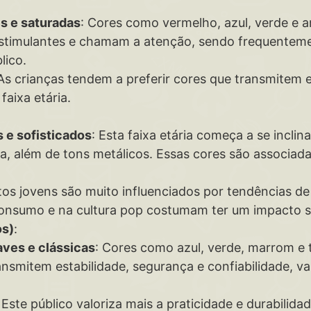
es e saturadas
: Cores como vermelho, azul, verde e 
 estimulantes e chamam a atenção, sendo frequenteme
lico.
 As crianças tendem a preferir cores que transmitem e
faixa etária.
 e sofisticados
: Esta faixa etária começa a se inclin
a, além de tons metálicos. Essas cores são associada
ltos jovens são muito influenciados por tendências d
onsumo e na cultura pop costumam ter um impacto si
os)
:
aves e clássicas
: Cores como azul, verde, marrom e
ansmitem estabilidade, segurança e confiabilidade, v
: Este público valoriza mais a praticidade e durabilid