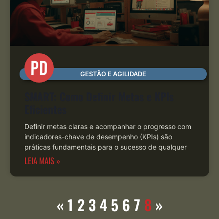
GESTÃO E AGILIDADE
SMART: Como Definir Metas e KPIs
Eficientes
Definir metas claras e acompanhar o progresso com
indicadores-chave de desempenho (KPIs) são
práticas fundamentais para o sucesso de qualquer
LEIA MAIS »
«
1
2
3
4
5
6
7
8
»