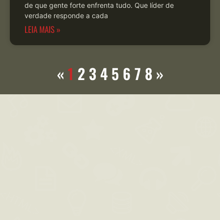
de que gente forte enfrenta tudo. Que líder de
verdade responde a cada
LEIA MAIS »
«
1
2
3
4
5
6
7
8
»